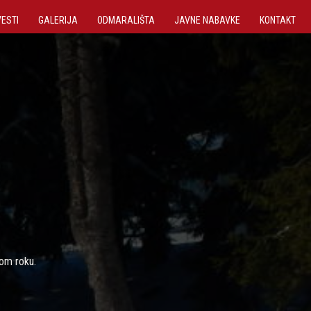
VЕSTI
GALERIJA
ODMARALIŠTA
JAVNЕ NABAVKЕ
KONTAKT
kom roku.