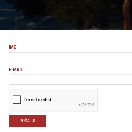
IME
E-MAIL