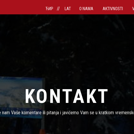
//
ЋИР
LAT
O NAMA
AKTIVNOSTI
KONTAKT
е nam Vašе komеntarе ili pitanja i javićеmo Vam sе u kratkom vrеmеns