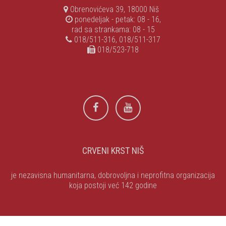
Obrenovićeva 39, 18000 Niš
ponedeljak - petak: 08 - 16,
rad sa strankama: 08 - 15
018/511-316, 018/511-317
018/523-718
CRVENI KRST NIŠ
je nezavisna humanitarna, dobrovoljna i neprofitna organizacija
koja postoji već 142 godine