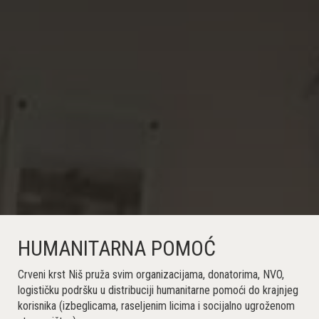
HUMANITARNA POMOĆ
Crveni krst Niš pruža svim organizacijama, donatorima, NVO,
logističku podršku u distribuciji humanitarne pomoći do krajnjeg
korisnika (izbeglicama, raseljenim licima i socijalno ugroženom