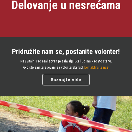
Delovanje u nesrećama
Pridružite nam se, postanite volonter!
Naš vitalni rad realizovan je zahvaljujući ljudima kao što ste Vi.
Ako ste zainteresovani za volonterski rad,
kontaktirajte nas
!
Saznajte više
">